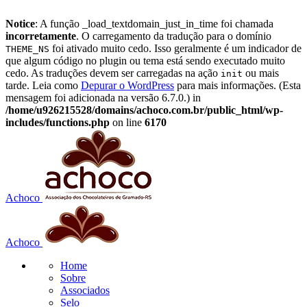
Notice
: A função _load_textdomain_just_in_time foi chamada
incorretamente
. O carregamento da tradução para o domínio
foi ativado muito cedo. Isso geralmente é um indicador de
THEME_NS
que algum código no plugin ou tema está sendo executado muito
cedo. As traduções devem ser carregadas na ação
ou mais
init
tarde. Leia como
Depurar o WordPress
para mais informações. (Esta
mensagem foi adicionada na versão 6.7.0.) in
/home/u926215528/domains/achoco.com.br/public_html/wp-
includes/functions.php
on line
6170
Achoco
Achoco
Home
Sobre
Associados
Selo