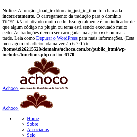
Notice
: A função _load_textdomain_just_in_time foi chamada
incorretamente
. O carregamento da tradução para o domínio
foi ativado muito cedo. Isso geralmente é um indicador de
THEME_NS
que algum código no plugin ou tema está sendo executado muito
cedo. As traduções devem ser carregadas na ação
ou mais
init
tarde. Leia como
Depurar o WordPress
para mais informações. (Esta
mensagem foi adicionada na versão 6.7.0.) in
/home/u926215528/domains/achoco.com.br/public_html/wp-
includes/functions.php
on line
6170
Achoco
Achoco
Home
Sobre
Associados
Selo